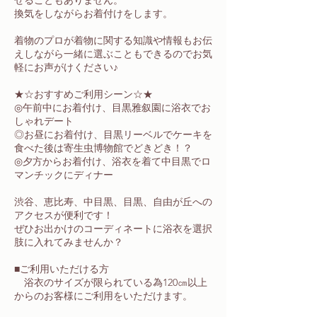
せることもありません。
換気をしながらお着付けをします。
着物のプロが着物に関する知識や情報もお伝
えしながら一緒に選ぶこともできるのでお気
軽にお声がけください♪
★☆おすすめご利用シーン☆★
◎午前中にお着付け、目黒雅叙園に浴衣でお
しゃれデート
◎お昼にお着付け、目黒リーベルでケーキを
食べた後は寄生虫博物館でどきどき！？
◎夕方からお着付け、浴衣を着て中目黒でロ
マンチックにディナー
渋谷、恵比寿、中目黒、目黒、自由が丘への
アクセスが便利です！
ぜひお出かけのコーディネートに浴衣を選択
肢に入れてみませんか？
■ご利用いただける方
浴衣のサイズが限られている為120㎝以上
からのお客様にご利用をいただけます。