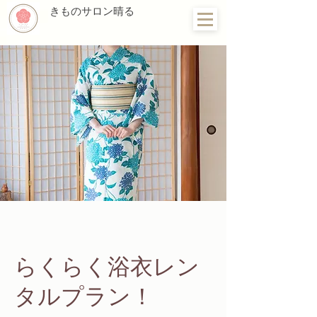
きものサロン晴る
らくらく浴衣レン
タルプラン！