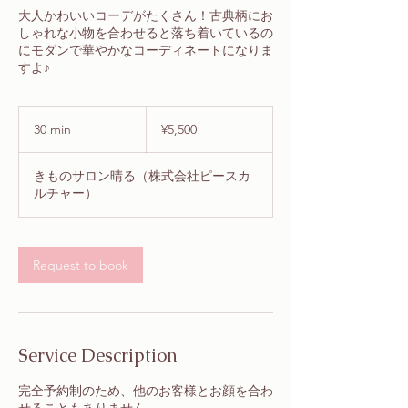
大人かわいいコーデがたくさん！古典柄にお
しゃれな小物を合わせると落ち着いているの
にモダンで華やかなコーディネートになりま
5,500
Japanese
30 min
3
¥5,500
yen
0
m
きものサロン晴る（株式会社ピースカ
i
ルチャー）
n
Request to book
Service Description
完全予約制のため、他のお客様とお顔を合わ